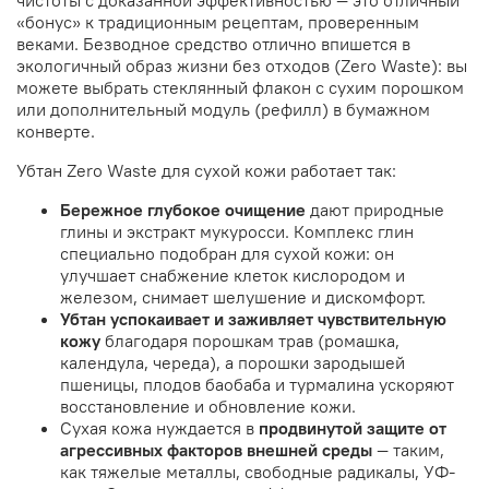
чистоты с доказанной эффективностью — это отличный
«бонус» к традиционным рецептам, проверенным
веками. Безводное средство отлично впишется в
экологичный образ жизни без отходов (Zero Waste): вы
можете выбрать стеклянный флакон с сухим порошком
или дополнительный модуль (рефилл) в бумажном
конверте.
Убтан Zero Waste для сухой кожи работает так:
Бережное глубокое очищение
дают природные
глины и экстракт мукуросси. Комплекс глин
специально подобран для сухой кожи: он
улучшает снабжение клеток кислородом и
железом, снимает шелушение и дискомфорт.
Убтан успокаивает и заживляет чувствительную
кожу
благодаря порошкам трав (ромашка,
календула, череда), а порошки зародышей
пшеницы, плодов баобаба и турмалина ускоряют
восстановление и обновление кожи.
Сухая кожа нуждается в
продвинутой защите от
агрессивных факторов внешней среды
— таким,
как тяжелые металлы, свободные радикалы, УФ-