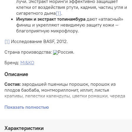
лучи. Экстракт моринги эффективно защищает
клетки от воздействия ртути, кадмия, частиц угля и
сигаретного дыма
[1]
.
Инулин и экстракт топинамбура
дают «атласный»
финиш и укрепляют невидимую защиту кожи —
благоприятную микрофлору.
[1]
Исследование BASF, 2012.
Страна производства:
Россия.
Бренд:
Mi&KO
Описание
Состав:
зародышей пшеницы порошок, порошок из
плодов баобаба, монтмориллонит, иллит, листья
крапивы, лепестки календулы, цветки ромашки, череда
трава, порошок мякоти корня сахарной свеклы, инулин,
Показать полностью
сок листьев алоэ, турмалин, экстракт топинамбура,
экстракт смородины черной (лист), экстракт опунции,
экстракт мукуросси, экстракт босвеллии, экстракт
семян моринги масличной, мальтодекстрин.
Характеристики