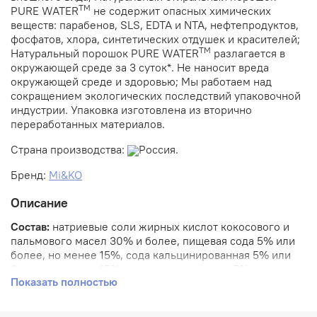
ТМ
PURE WATER
не содержит опасных химических
веществ: парабенов, SLS, EDTA и NTA, нефтепродуктов,
фосфатов, хлора, синтетических отдушек и красителей;
ТМ
Натуральный порошок PURE WATER
разлагается в
окружающей среде за 3 суток*. Не наносит вреда
окружающей среде и здоровью; Мы работаем над
сокращением экологических последствий упаковочной
индустрии. Упаковка изготовлена из вторично
переработанных материалов.
Страна производства:
Россия.
Бренд:
Mi&KO
Описание
Состав:
натриевые соли жирных кислот кокосового и
пальмового масел 30% и более, пищевая сода 5% или
более, но менее 15%, сода кальцинированная 5% или
более, но менее 15%, метасиликат натрия 5% или
Показать полностью
более, но менее 15%, перкарбонат натрия менее 5%,
цитрат натрия менее 5%.
Обращаем ваше внимание на то, что состав средства