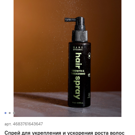
арт.
4683761643647
Спрей для укрепления и ускорения роста волос