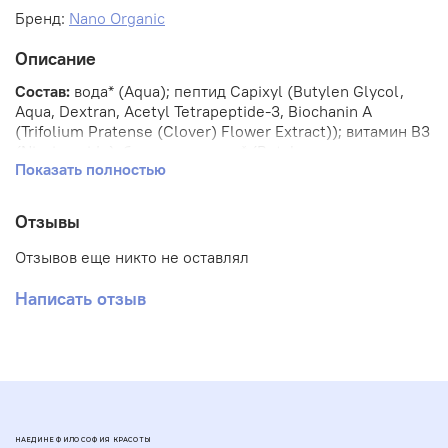
Бренд:
Nano Organic
Описание
Состав:
вода* (Aqua); пептид Capixyl (Butylen Glycol,
Aqua, Dextran, Acetyl Tetrapeptide-3, Biochanin A
(Trifolium Pratense (Clover) Flower Extract)); витамин В3
(Niacinamide); бутиленгликоль* (Butylene
Показать полностью
Glycol); пептид Procapil (Butylene Glycol, Aqua, PEG 40
Hydrogenated Castor Oil, Apigenin, Oleanolic Acid,
Biotinoyl Tripeptide-1); провитамин В5 (Panthenol);
Отзывы
хлорид цинка (Zinc Chloride); реликтовая соль (Rapan
Salt); экстракт пальмы сабаль (Serenoa Serrulata (Saw
Отзывов еще никто не оставлял
Palmetto) Fruit Extract); глюкозил гесперидин*
(Glucosyl Hesperidin); кофеин* (Caffeine); аргинин*
Написать отзыв
(Arginine); карнитин (Carnitine); цистеин*
(Cysteine); консервант* (Sorbitan Caprylate,
Propanediol, Benzoic Acid); глицин
(Glycine); ароматизатор (Fragrance); бисглицинат меди
(Copper Bisglycinate); метабисульфит натрия (Sodium
Metabisulfite); биотин (Biotin).
НАЕДИНЕ ФИЛОСОФИЯ КРАСОТЫ
(*) разрешены европейскими системами