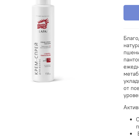
Благо
натур
пшени
панто
ежедн
метаб
уклад
от по
урове
Актив
О
п
В