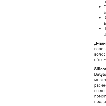
п
С
в
О
а
П
ш
Д-пан
волос
волос
объём
Silic
Butyl
много
расче
внешн
помог
предо