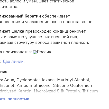
ость волос и уменьшает статическое
ричество.
лизованный Кератин
обеспечивает
ановление и увлажнение всего полотна волос.
лизат шелка
превосходно кондиционирует
ы и заметно улучшает их внешний вид,
акивая структуру волоса защитной пленкой.
а производства:
Россия.
д:
Две линии.
ание
в:
Aqua, Cyclopentasiloxane, Myristyl Alcohol,
hiconol, Amodimethicone, Silicone Quaternium-
drolyzed Keratin, Hydrolyzed Silk Protein, Triticum
e Seed Extract, Argania Spinosa Kernel Oil,
ать полностью
 Gratissima Oil, Betaine, Panthenol, Lysine,
ine, Arginine, Aspartic Acid, Threonine, Serine,