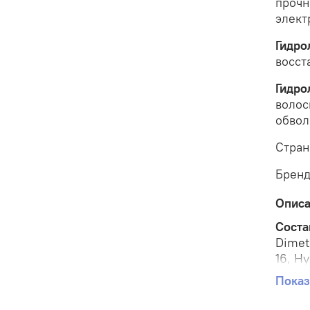
прочн
элект
Гидро
восст
Гидро
волос
обвол
Стран
Брен
Опис
Соста
Dimet
16, Hy
Vulgar
Показ
Persea
Histid