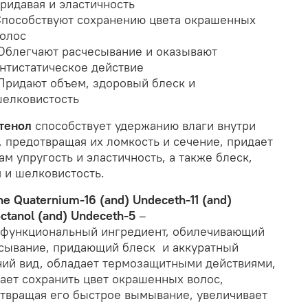
ридавая и эластичность
пособствуют сохранению цвета окрашенных
олос
блегчают расчесывание и оказывают
нтистатическое действие
ридают объем, здоровый блеск и
елковистость
тенол
способствует удержанию влаги внутри
, предотвращая их ломкость и сечение, придает
ам упругость и эластичность, а также блеск,
 и шелковистость.
one Quaternium-16 (and) Undeceth-11 (and)
octanol (and) Undeceth-5
–
функциональный ингредиент, обилечивающий
сывание, придающий блеск и аккуратный
ий вид, обладает термозащитными действиями,
ает сохранить цвет окрашенных волос,
твращая его быстрое вымывание, увеличивает