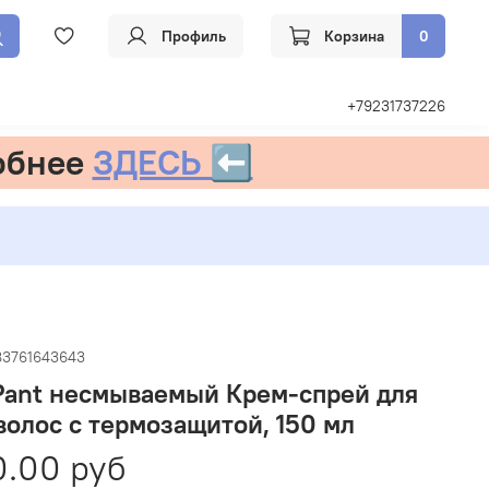
Профиль
Корзина
0
+79231737226
обнее
ЗДЕСЬ ⬅️
83761643643
Pant несмываемый Крем-спрей для
волос с термозащитой, 150 мл
.00 руб