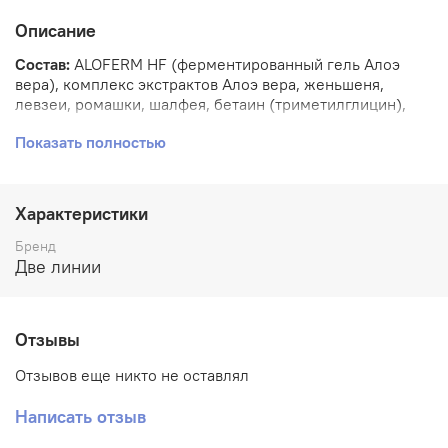
Описание
Состав:
ALOFERM HF (ферментированный гель Алоэ
вера), комплекс экстрактов Алоэ вера, женьшеня,
левзеи, ромашки, шалфея, бетаин (триметилглицин),
молочная кислота, пантогематоген.
Показать полностью
Применение:
Выдавить небольшое количество мусса на
ладонь, нанести на интимные участки тела. Тщательно
смыть водой.
Характеристики
Срок годности:
18 месяцев.
Бренд
Две линии
Отзывы
Отзывов еще никто не оставлял
Написать отзыв