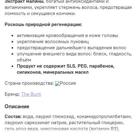
Экстракт малины
, богатый антиоксидантами и
витаминами,
укрепляет стержень волоса, предотвращая
ломкость и секущиеся кончики.
Роскошь природной регенерации:
активизация кровообращения в коже головы
укрепление волосяных луковиц
предотвращение дальнейшего выпадения волос
улучшение внешнего вида волос: блеск, гладкость,
объём
Продукт не содержит SLS, PEG, парабенов,
силиконов, минеральных масел
Страна производства:
Россия
Бренд:
The Bunt
Описание
Состав:
вода, лаурил глюкозид, кокамидопропилбетаин,
лауроил саркозинат натрия, растительный глицерин,
гель алоэ вера, никотиновая кислота (витамин В3),
экстракт малины, молочная кислота, кофеин,