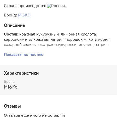
Страна производства:
Россия.
Бренд:
Mi&KO
Описание
Состав:
крахмал кукурузный, лимонная кислота,
карбоксиметилкрахмал натрия, порошок мякоти корня
сахарной свеклы, экстракт мукуросси, инулин, натрия
миристоил глутамат, трегалоза, порошок из плодов
Показать полностью
баобаба, экстракт плодов мыльного дерева, янтарная
кислота, натрия сурфактин, экстракт папайи, экстракт
ананаса, экстракт корня редиса, лимонная кислота,
мальтодекстрин, экстракт босвеллии, экстракт коры
Характеристики
магнолии, глюкоза, субтилизин.
Бренд
Применение:
смешайте на ладони небольшое
Mi&Ko
количество энзимной пудры с несколькими каплями
воды и массажными движениями нанесите
образовавшуюся пенку на кожу лица. Особое внимание
Отзывы
уделите Т-зоне. Затем смойте тёплой водой.
Не использовать при индивидуальной непереносимости
Отзывов еще никто не оставлял
компонентов.