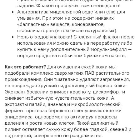
ладони. Флакон прослужит вам очень долго!
Альтернатива мицеллярной воде или гелю для
умывания. При этом не содержит никаких
«балластных» веществ, консервантов,
стабилизаторов (в том числе натуральных).
Ноль отходов упаковки! Стеклянный флакон после
использования можно сдать на переработку либо
купить к нему дополнительный модуль-рефилл —
порцию средства в обычном бумажном пакете.
Как это работает?
Для очищения сухой кожи мы
подобрали комплекс сверхмягких ПАВ растительного
происхождения. Они тщательно удаляют загрязнения,
не повреждая хрупкий гидролипидный барьер кожи.
Экстракт босвелии снимает красноту, дискомфорт и
снижает избыточную чувствительность кожи. А
экстракты папайи, ананаса и микробиологический
фермент протеаза бережно отшелушивают клетки
эпидермиса, одновременно активируя процессы
деления и роста новых клеток. Такой деликатный
пилинг оставляет сухую кожу более гладкой, свежей и
подтянутой, совершенно не раздражая ее.