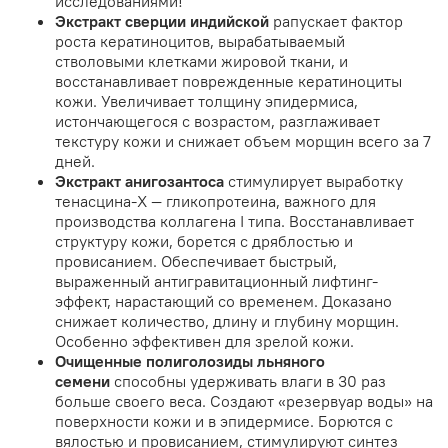
исследованиями!
Экстракт сверции индийской
pапускает фактор
роста кератиноцитов, вырабатываемый
стволовыми клетками жировой ткани, и
восстанавливает поврежденные кератиноциты
кожи. Увеличивает толщину эпидермиса,
истончающегося с возрастом, разглаживает
текстуру кожи и снижает объем морщин всего за 7
дней.
Экстракт анигозантоса
стимулирует выработку
тенасцина-Х — гликопротеина, важного для
производства коллагена I типа. Восстанавливает
структуру кожи, борется с дряблостью и
провисанием. Обеспечивает быстрый,
выраженный антигравитационный лифтинг-
эффект, нарастающий со временем. Доказано
снижает количество, длину и глубину морщин.
Особенно эффективен для зрелой кожи.
Очищенные полиголозиды льняного
семени
способны удерживать влаги в 30 раз
больше своего веса. Создают «резервуар воды» на
поверхности кожи и в эпидермисе. Борются с
вялостью и провисанием, стимулируют синтез