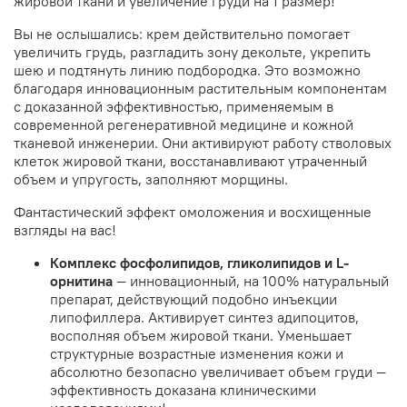
жировой ткани и увеличение груди на 1 размер!
Вы не ослышались: крем действительно помогает
увеличить грудь, разгладить зону декольте, укрепить
шею и подтянуть линию подбородка. Это возможно
благодаря инновационным растительным компонентам
с доказанной эффективностью, применяемым в
современной регенеративной медицине и кожной
тканевой инженерии. Они активируют работу стволовых
клеток жировой ткани, восстанавливают утраченный
объем и упругость, заполняют морщины.
Фантастический эффект омоложения и восхищенные
взгляды на вас!
Комплекс фосфолипидов, гликолипидов и
L
-
орнитина
— инновационный, на 100% натуральный
препарат, действующий подобно инъекции
липофиллера. Активирует синтез адипоцитов,
восполняя объем жировой ткани. Уменьшает
структурные возрастные изменения кожи и
абсолютно безопасно увеличивает объем груди —
эффективность доказана клиническими