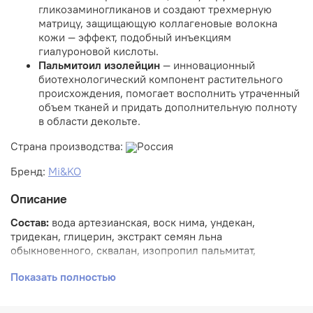
гликозаминогликанов и создают трехмерную
матрицу, защищающую коллагеновые волокна
кожи — эффект, подобный инъекциям
гиалуроновой кислоты.
Пальмитоил изолейцин
— инновационный
биотехнологический компонент растительного
происхождения, помогает восполнить утраченный
объем тканей и придать дополнительную полноту
в области декольте.
Страна производства:
Россия
Бренд:
Mi&KO
Описание
Состав:
вода артезианская, воск нима, ундекан,
тридекан, глицерин, экстракт семян льна
обыкновенного, сквалан, изопропил пальмитат,
лецитин, экстракт сверции, экстракт анигозантоса,
Показать полностью
пропандиол, орнитин, фосфолипиды, гликолипиды,
эфирное масло герани, масло арганы, масло жожоба,
масло зародышей пшеницы, пальмитоил изолейцин,