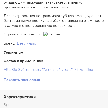
очищающим, вяжущим, антибактериальным,
противовоспалительным свойствами.
Диоксид кремния не травмируя зубную эмаль, удаляет
бактериальную пленку на зубах, оставляя на этом месте
гладкую и отполированную поверхность.
Страна производства:
Россия.
Бренд:
Две линии.
Описание
Состав и применение:
AltaiBio Зубная паста "Активный уголь", 75 мл, Две
линии
Показать полностью
AltaiBio Зубная паста для укрепления эмали зубов
"Активный кальций", 75 мл, Две линии
Срок годности:
2 года.
Характеристики
Бренд