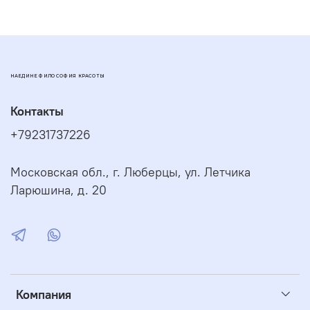
Не храните мыло (особенно влажное) в мыльницах, на
полочках, решетках из металлизированной пластмассы.
Мыло имеет специфический запах. Учитывайте это,
выбирая способ хранения мыла
НАЕДИНЕ ФИЛОСОФИЯ КРАСОТЫ
Срок годности:
1 год
Контакты
+79231737226
Московская обл., г. Люберцы, ул. Летчика
Ларюшина, д. 20
Компания