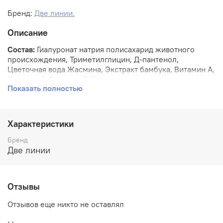
Бренд:
Две линии.
Описание
Состав:
Гиалуронат натрия полисахарид животного
происхождения, Триметилглицин, Д-пантенол,
Цветочная вода Жасмина, Экстракт бамбука, Витамин А,
Витамин Е, Витамин F, Пантогематоген.
Показать полностью
Применение:
смочите ватный диск мицеллярной водой
и деликатно протрите лицо, шею и область декольте.
Характеристики
Срок годности:
2 года.
Бренд
Две линии
Отзывы
Отзывов еще никто не оставлял