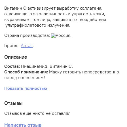
Витамин С активизирует выработку коллагена,
отвечающего за эластичность и упругость кожи,
выравнивает тон лица, защищает от воздействия
ультрафиолетового излучения.
Страна производства:
Россия.
Бренд:
Алтэя
.
Описание
Состав:
Ниацинамид, Витамин С.
Способ применения:
Маску готовить непосредственно
перед нанесением!
1. 30 г порошка смешать с 40 мл воды (не более 20°С),
Показать полностью
быстрыми движениями тщательно перемешать до
однородной густой массы.
Отзывы
2. Нанести слоем 3-5 мм на очищенную кожу (лицо,
Отзывов еще никто не оставлял
шея, зона декольте).
Написать отзыв
3. Оставить на 15-20 минут до застывания.