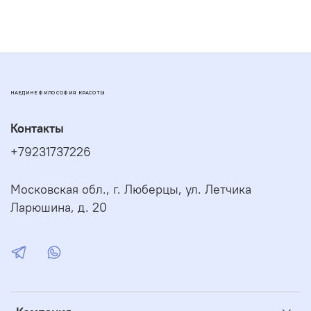
4. Снять по направлению снизу вверх.
Рекомендуется использовать маску 1-2 раза в неделю
курсом по 5-10 процедур.
Срок годности:
2 года.
НАЕДИНЕ ФИЛОСОФИЯ КРАСОТЫ
Контакты
+79231737226
Московская обл., г. Люберцы, ул. Летчика
Ларюшина, д. 20