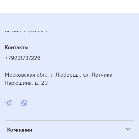
Применение:
Нанести небольшое количество
кондиционера на чистые влажные волосы по всей
длине, оставить на 2-3 минуты, смыть водой.
Не
использовать при индивидуальной непереносимости
компонентов.
НАЕДИНЕ ФИЛОСОФИЯ КРАСОТЫ
Срок годности:
2 года.
Контакты
+79231737226
Московская обл., г. Люберцы, ул. Летчика
Ларюшина, д. 20
Компания