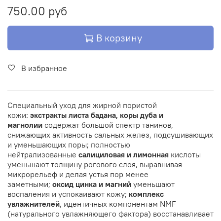
750.00 руб
В корзину
В избранное
Специальный уход для жирной пористой
кожи:
экстракты листа бадана, коры дуба и
магнолии
содержат большой спектр танинов,
снижающих активность сальных желез, подсушивающих
и уменьшающих поры;
полностью
нейтрализованные
салициловая и лимонная
кислоты
уменьшают толщину рогового слоя, выравнивая
микрорельеф и делая устья пор менее
заметными;
оксид цинка и магний
уменьшают
воспаления и успокаивают кожу;
комплекс
увлажнителей
, идентичных компонентам NMF
(натурального увлажняющего фактора) восстанавливает