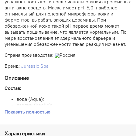
увлажненность кожи после использования агрессивных
анти-акне средств.
Маска имеет pH=5,0, наиболее
оптимальный для полезной микрофлоры кожи и
ферментов, вырабатывающих церамиды. При
обезвоженной коже такой рН первое время может
вызывать пощипывание, что является нормальным. По
мере восстановления эпидермального барьера и
уменьшения обезвоженности такая реакция исчезнет.
Страна производства:
Россия
Бренд:
Jurassic Spa
Описание
Состав:
вода (Aqua);
каолин
(Kaolin);
сорбитол
(Sorbitol);
Показать полностью
салицилат натрия
(Sodium Salicylate);
белый уголь
(Hydrated Silica);
цитрат натрия
(Sodium Citrate);
Характеристики
оксид цинка
(Zinc Oxide);