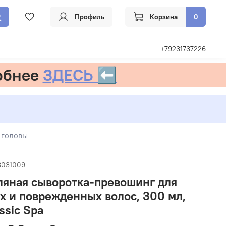
Профиль
Корзина
0
+79231737226
обнее
ЗДЕСЬ ⬅️
 головы
8031009
ляная сыворотка-превошинг для
х и поврежденных волос, 300 мл,
ssic Spa