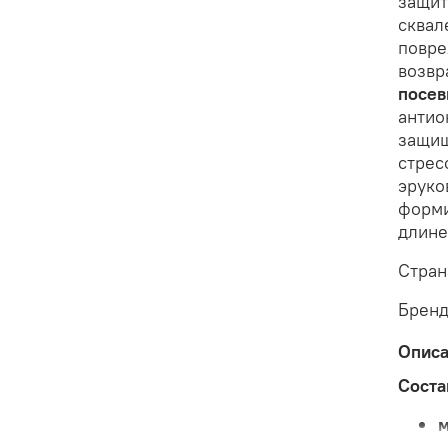
защи
сквал
повре
возвр
посев
антио
защищ
стрес
эруко
форми
длине
Стран
Бренд
Опис
Соста
м
м