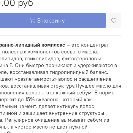
.00 руб
В корзину
анно-липидный комплекс
– это концентрат
 полезных компонентов соевого масла:
липидов, гликолипидов, фитостеролов и
ина F. Они быстро проникают и удерживаются в
уле, восстанавливая гидролипидный баланс.
шают «разлетаемость» волос и расщепление
ков, восстанавливая структуру.
Лучшее масло для
ановления волос – это кожный себум. В норме
держит до 15% сквалена, который как
альный цемент, делает кутикулу волос
тичной и защищает внутренние структуры
а. Регулярное очищение вымывает себум из
улы, а чистое масло не дает нужной