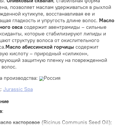
ты.
Оливковый сквалан
, стабильная форма
ена, позволяет маслам удерживаться в рыхлой
жденной кутикуле, восстанавливая ее и
ащая гладкость и упругость длине волос.
Масло
ного овса
содержит авентрамиды – сильные
ксиданты, которые стабилизируют липиды и
ают структуру волоса от окислительного
са.
Масло абиссинской горчицы
содержит
вую кислоту – природный «силикон»,
рующий защитную пленку на поврежденной
 волос.
а производства:
Россия
:
Jurassic Spa
ание
в
:
асло касторовое
(Ricinus Communis Seed Oil);
асло репейное
(Arctium Lappa (Burdock) Oil);