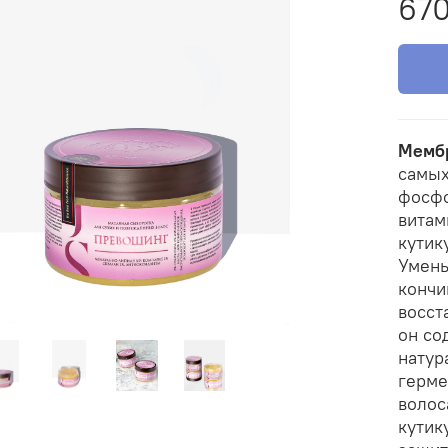
670
Мембр
самых
фосфо
витам
кутик
Умень
кончи
восст
он со
натур
герме
волос
кутик