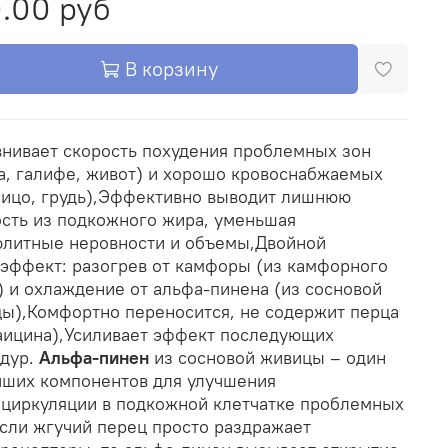
.00 руб
В корзину
нивает скорость похудения проблемных зон
а, галифе, живот) и хорошо кровоснабжаемых
ицо, грудь),
Эффективно выводит лишнюю
сть из подкожного жира, уменьшая
литные неровности и объемы,
Двойной
эффект: разогрев от камфоры (из камфорного
) и охлаждение от альфа-пинена (из сосновой
ы),
Комфортно переносится, не содержит перца
аицина),
Усиливает эффект последующих
дур.
Альфа-пинен
из сосновой живицы – один
чших компонентов для улучшения
циркуляции в подкожной клетчатке проблемных
Если жгучий перец просто раздражает