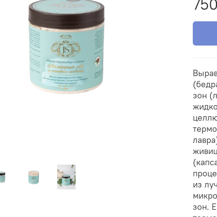
750
Вырав
(бедр
зон (л
жидко
целлю
термо
лавра
живиц
(капс
проце
из лу
микро
зон. 