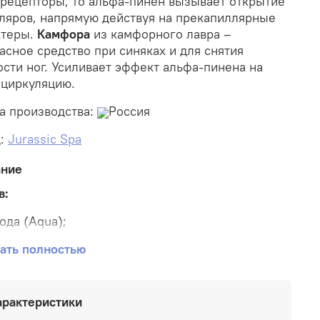
рецепторы, то альфа-пинен вызывает открытие
ляров, напрямую действуя на прекапиллярные
ктеры.
Камфора
из камфорного лавра –
асное средство при синяках и для снятия
ости ног. Усиливает эффект альфа-пинена на
циркуляцию.
а производства:
Россия
д:
Jurassic Spa
ание
в:
ода (Aqua);
елая глина
(Kaolin);
ать полностью
еликтовая соль
(Rapan Salt);
лицерин
(Glycerin);
еллюлозная камедь*
(Cellulose Gum);
арактеристики
фирное масло сосны
(Pinus Silvestris Essential
il);