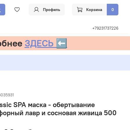
Профиль
Корзина
0
+79231737226
обнее
ЗДЕСЬ ⬅️
8035931
ssic SPA маска - обертывание
форный лавр и сосновая живица 500