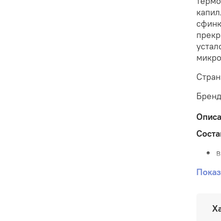
термо
капил
сфин
прекр
устал
микро
Стран
Брен
Опис
Соста
в
б
Показ
р
г
ц
Х
э
O