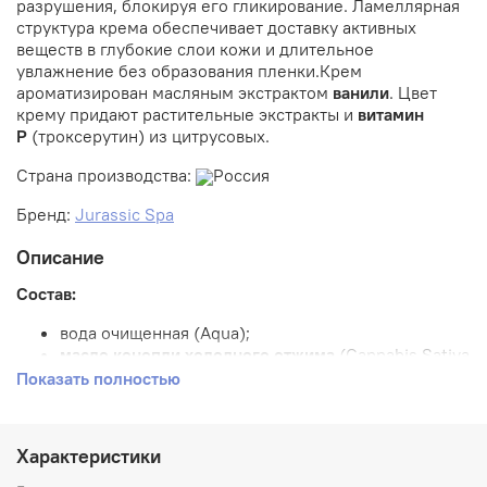
разрушения, блокируя его гликирование. Ламеллярная
структура крема обеспечивает доставку активных
веществ в глубокие слои кожи и длительное
увлажнение без образования пленки.
Крем
ароматизирован масляным экстрактом
ванили
. Цвет
крему придают растительные экстракты и
витамин
Р
(троксерутин) из цитрусовых.
Страна производства:
Россия
Бренд:
Jurassic Spa
Описание
Состав:
вода очищенная (Aqua);
масло конопли холодного отжима
(Cannabis Sativa
Seed Oil);
Показать полностью
масло рисовых отрубей холодного отжима
(Oryza
Sativa Germ Oil);
витамин В3
(Niacinamide);
Характеристики
натуральный эмульгатор из глюкозы и
растительных масел
* (Polyglyceryl-3