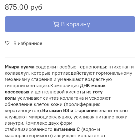
875.00 руб
В корзину
В избранное
Муира пуама
содержит особые терпеноиды: птихонал и
колавелул, которые противодействуют гормональному
механизму старения и уменьшают возрастную
гиперпигментацию.
Композиция
ДНК молок
лососевых
и центелловой кислоты из
готу
колы
усиливают синтез коллагена и ускоряют
обновление клеток кожи (пролиферацию
кератиноцитов).
Витамин В3 и L-аргинин
значительно
улучшают микроциркуляцию, усиливая питание кожи
изнутри.
Комплекс двух форм
стабилизированного
витамина С
(водо- и
маслорастворимого) защищает коллаген от