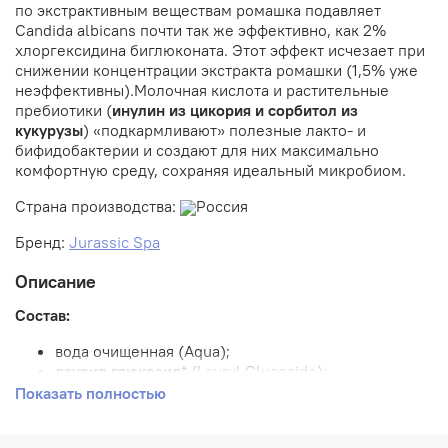
по экстрактивным веществам ромашка подавляет
Candida albicans почти так же эффективно, как 2%
хлоргексидина биглюконата. Этот эффект исчезает при
снижении концентрации экстракта ромашки (1,5% уже
неэффективны).Молочная кислота и растительные
пребиотики (
инулин из цикория и сорбитол из
кукурузы
) «подкармливают» полезные лакто- и
бифидобактерии и создают для них максимально
комфортную среду, сохраняя идеальный микробиом.
Страна производства:
Россия
Бренд:
Jurassic Spa
Описание
Состав:
вода очищенная (Aqua);
лаурил глюкозид
* (Lauryl Glucoside);
сорбитол
* (Sorbitol);
Показать полностью
кокамидопропилбетаин
* (Cocamidopropyl
Betaine);