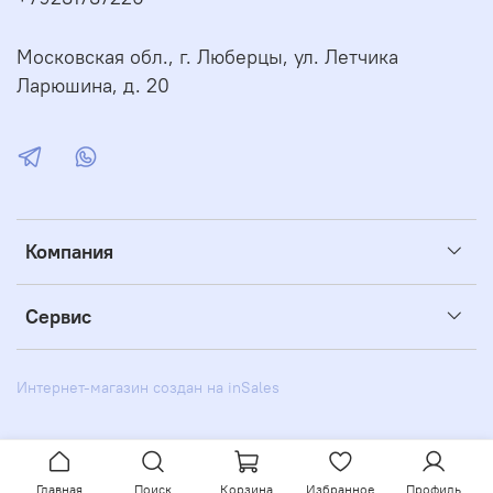
непереносимость компонентов продукта.
Срок годности:
2 года.
Московская обл., г. Люберцы, ул. Летчика
Ларюшина, д. 20
Компания
Сервис
Интернет-магазин создан на inSales
Главная
Поиск
Корзина
Избранное
Профиль