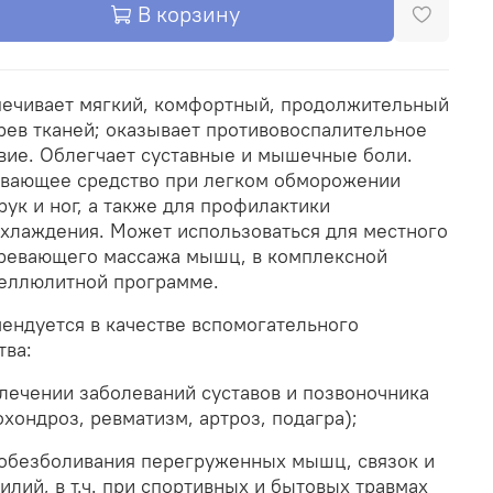
В корзину
ечивает мягкий, комфортный, продолжительный
рев тканей; оказывает противовоспалительное
вие. Облегчает суставные и мышечные боли.
вающее средство при легком обморожении
рук и ног, а также для профилактики
хлаждения. Может использоваться для местного
ревающего массажа мышц, в комплексной
еллюлитной программе.
ендуется в качестве вспомогательного
тва:
 лечении заболеваний суставов и позвоночника
охондроз, ревматизм, артроз, подагра);
 обезболивания перегруженных мышц, связок и
илий, в т.ч. при спортивных и бытовых травмах