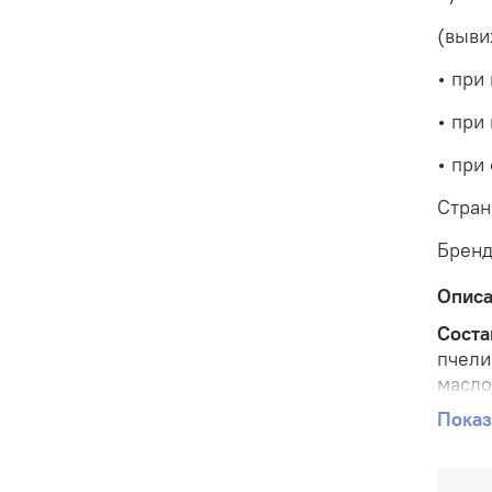
(выви
• при
• при
• при
Стран
Бренд
Опис
Соста
пчели
масло
цетеа
Показ
можже
кайен
розма