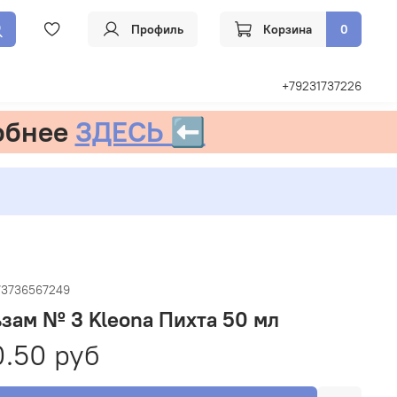
Профиль
Корзина
0
+79231737226
обнее
ЗДЕСЬ ⬅️
73736567249
зам № 3 Kleona Пихта 50 мл
.50 руб