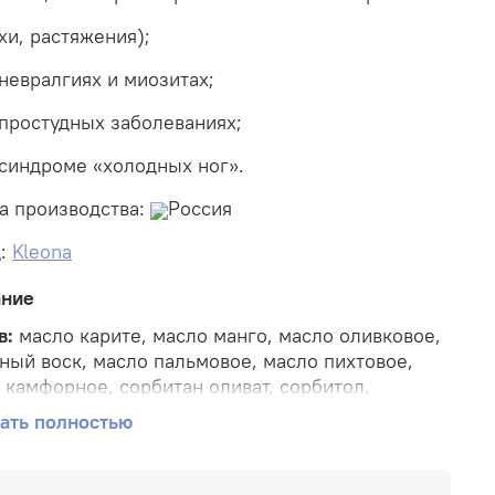
хи, растяжения);
 невралгиях и миозитах;
 простудных заболеваниях;
 синдроме «холодных ног».
а производства:
Россия
:
Kleona
ание
в:
масло карите, масло манго, масло оливковое,
ный воск, масло пальмовое, масло пихтовое,
 камфорное, сорбитан оливат, сорбитол,
риловый спирт, лецитин, эфирное масло
ать полностью
вельника, глицерил каприлат, экстракт перца
ского, олеиновая кислота, эфирное масло
рина, спирт этиловый, линолевая (омега-6)