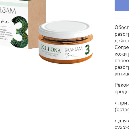
Обесп
разог
дейст
Согре
кожи 
перео
разог
антиц
Реком
средс
• при
(осте
• для
сухож