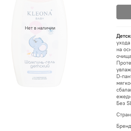
Нет в наличии
Детск
ухода
на ос
очища
Проте
увлаж
D-пан
мягко
сбала
ежедн
Без S
Стран
Брен