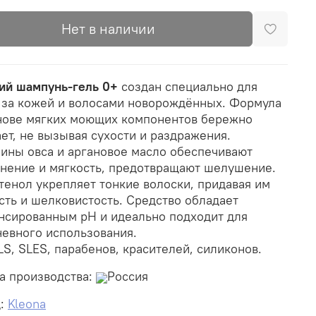
Нет в наличии
ий шампунь-гель 0+
создан специально для
 за кожей и волосами новорождённых. Формула
нове мягких моющих компонентов бережно
ет, не вызывая сухости и раздражения.
ины овса и аргановое масло обеспечивают
нение и мягкость, предотвращают шелушение.
тенол укрепляет тонкие волоски, придавая им
сть и шелковистость. Средство обладает
нсированным pH и идеально подходит для
евного использования.
LS, SLES, парабенов, красителей, силиконов.
а производства:
Россия
д:
Kleona