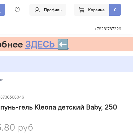
Профиль
Корзина
0
+79231737226
обнее
ЗДЕСЬ ⬅️
ни
73736568046
унь-гель Kleona детский Baby, 250
.80 руб