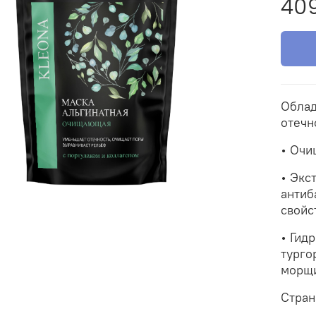
409
Облад
отечн
• Очи
• Экс
антиб
свойс
• Гид
турго
морщи
Стран