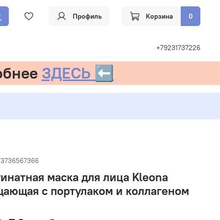
Профиль
Корзина
0
+79231737226
обнее
ЗДЕСЬ ⬅️
73736567366
инатная маска для лица Kleona
ающая с портулаком и коллагеном