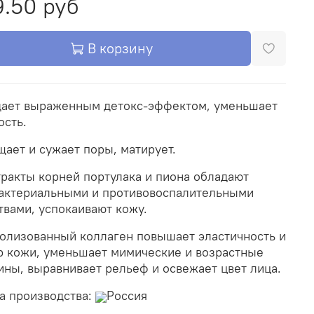
.50 руб
В корзину
ает выраженным детокс-эффектом, уменьшает
ость.
щает и сужает поры, матирует.
тракты корней портулака и пиона обладают
актериальными и противовоспалительными
твами, успокаивают кожу.
ролизованный коллаген повышает эластичность и
р кожи, уменьшает мимические и возрастные
ны, выравнивает рельеф и освежает цвет лица.
а производства:
Россия