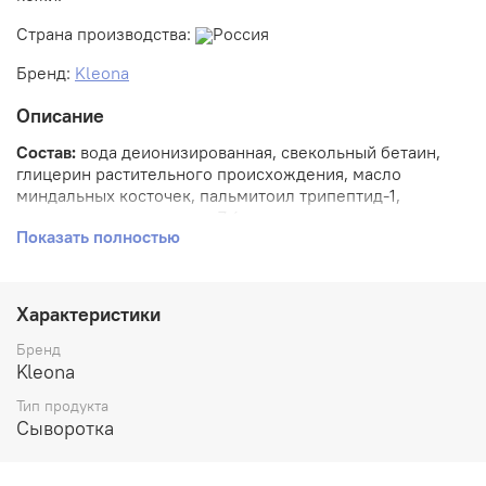
Страна производства:
Россия
Бренд:
Kleona
Описание
Состав:
вода деионизированная, свекольный бетаин,
глицерин растительного происхождения, масло
миндальных косточек, пальмитоил трипептид-1,
пальмитоилтетрапептид-7 (коллаген-стимулирующие
Показать полностью
пептиды Matrixyl-3000™), глюконолактон, экстракт
жимолости японской, масло семян граната,
глицерилкаприлат, масло бабассу, глицерилолеат,
цетеариловый спирт, цетеарилглюкозид, экстракт
Характеристики
листьев каланхоэ перистого (Kalanchoepinnataextract),
экстракт алоэ вера (Aloesextract), масло жожоба,
Бренд
гиалуроновая кислота низкомолекулярная, бисаболол,
Kleona
комплекс полиненасыщенных жирных кислот (витамин
Тип продукта
F), токоферола ацетат (витамин Е).
Сыворотка
Способ применения:
необходимое количество
сыворотки нанести на очищенную кожу лица, шеи и