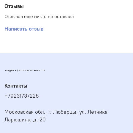
зоны декольте. При необходимости нанести поверх
Отзывы
сыворотки средство основного ухода. Для ежедневного
применения.
Отзывов еще никто не оставлял
Срок годности:
9 месяцев,
после вскрытия -
3 месяца.
Написать отзыв
НАЕДИНЕ ФИЛОСОФИЯ КРАСОТЫ
Контакты
+79231737226
Московская обл., г. Люберцы, ул. Летчика
Ларюшина, д. 20